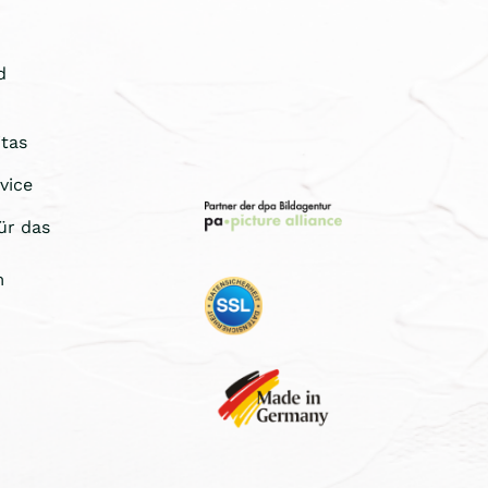
d
tas
vice
ür das
m