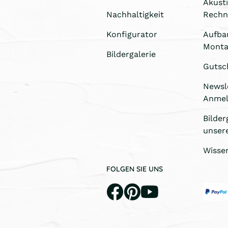
Akust
Nachhaltigkeit
Rechn
Konfigurator
Aufba
Monta
Bildergalerie
Gutsc
Newsl
Anme
Bilder
unser
Wisse
FOLGEN SIE UNS