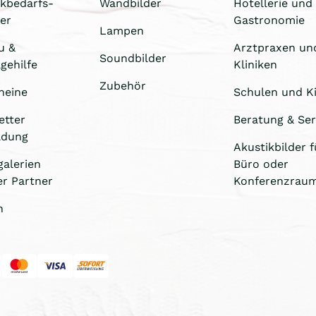
ikbedarfs-
Wandbilder
Hotellerie und
er
Gastronomie
Lampen
u &
Arztpraxen un
Soundbilder
gehilfe
Kliniken
Zubehör
heine
Schulen und Ki
etter
Beratung & Ser
ldung
Akustikbilder f
galerien
Büro oder
er Partner
Konferenzrau
n