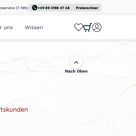
nservice (7-19h):
+49 89 3198 47 48
Preisrechner
r uns
Wissen
0
0
Nach Oben
ftskunden