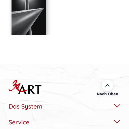
Nach Oben
Das System
Service
Das Wechselbildsystem