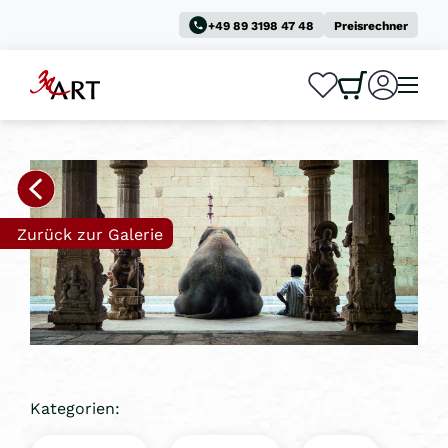
+49 89 3198 47 48
Preisrechner
0
0
Zurück zur Galerie
Kategorien: