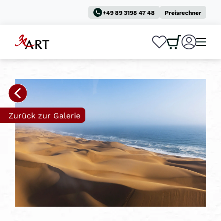
+49 89 3198 47 48
Preisrechner
0
0
Zurück zur Galerie