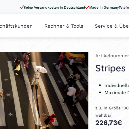
Keine Versandkosten in Deutschland
Made in Germany
Telefo
chäftskunden
Rechner & Tools
Service & Übe
Artikelnummer
Stripes
Individuel
Maximale 
z.B. in Größe 10
wählbar)
226,73€