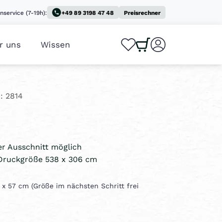
nservice (7-19h):
+49 89 3198 47 48
Preisrechner
r uns
Wissen
0
0
: 2814
ler Ausschnitt möglich
Druckgröße 538 x 306 cm
0 x 57 cm (Größe im nächsten Schritt frei