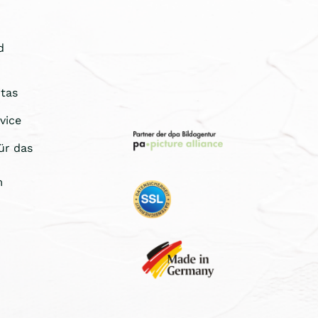
d
tas
vice
ür das
m