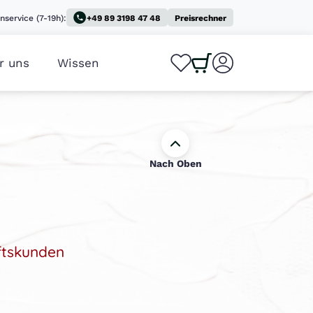
nservice (7-19h):
+49 89 3198 47 48
Preisrechner
r uns
Wissen
0
0
Nach Oben
ftskunden