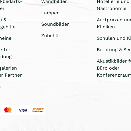
ikbedarfs-
Wandbilder
Hotellerie und
er
Gastronomie
Lampen
u &
Arztpraxen un
Soundbilder
gehilfe
Kliniken
Zubehör
heine
Schulen und Ki
etter
Beratung & Ser
ldung
Akustikbilder f
galerien
Büro oder
er Partner
Konferenzrau
n