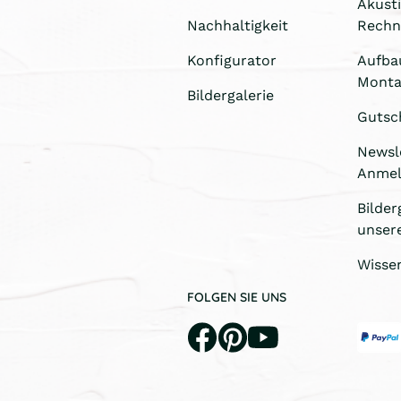
Akust
Nachhaltigkeit
Rechn
Konfigurator
Aufba
Monta
Bildergalerie
Gutsc
Newsl
Anme
Bilder
unser
Wisse
FOLGEN SIE UNS