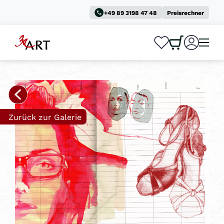
+49 89 3198 47 48
Preisrechner
0
0
Zurück zur Galerie