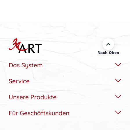
Nach Oben
Das System
Service
Das Wechselbildsystem
Nachhaltigkeit
Unsere Produkte
Hilfe & Kontakt
Konfigurator
Akustikbedarfs-Rechner
Für Geschäftskunden
Akustikbilder
Bildergalerie
Aufbau & Montagehilfe
Wandbilder
Referenzen