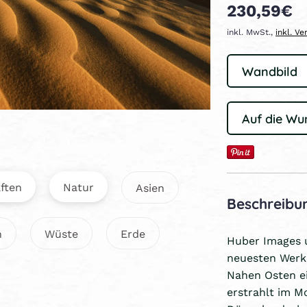
230,59€
inkl. MwSt.,
inkl. V
Auf die Wu
ften
Natur
Asien
Beschreibu
n
Wüste
Erde
Huber Images 
neuesten Werk
Nahen Osten ei
erstrahlt im M