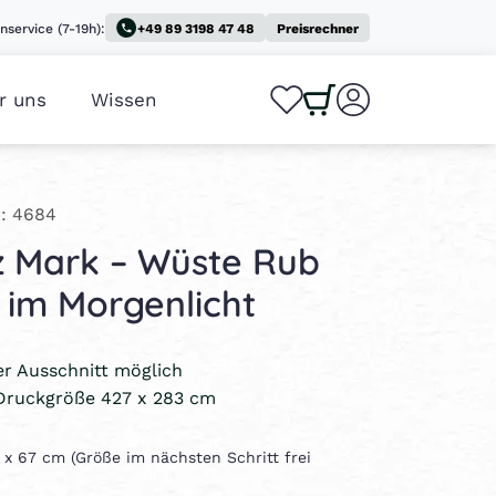
nservice (7-19h):
+49 89 3198 47 48
Preisrechner
r uns
Wissen
0
0
: 4684
z Mark – Wüste Rub
i im Morgenlicht
ler Ausschnitt möglich
Druckgröße 427 x 283 cm
0 x 67 cm (Größe im nächsten Schritt frei