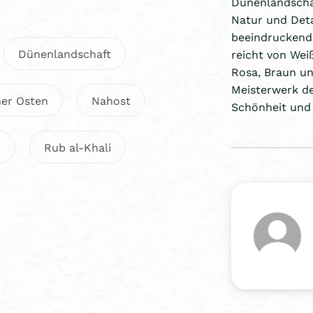
Dünenlandschaf
Natur und Deta
beeindruckende
Dünenlandschaft
reicht von Weiß
Rosa, Braun un
Meisterwerk de
er Osten
Nahost
Schönheit und V
i
Rub al-Khali