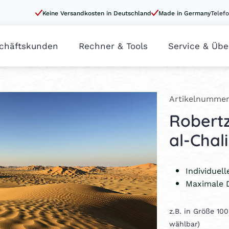
Keine Versandkosten in Deutschland
Made in Germany
Telefo
chäftskunden
Rechner & Tools
Service & Übe
Artikelnummer
Robert
al-Chal
Individuel
Maximale 
z.B. in Größe 10
wählbar)