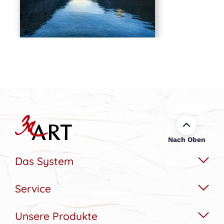
Nach Oben
Das System
Service
Das Wechselbildsystem
Nachhaltigkeit
Unsere Produkte
Hilfe & Kontakt