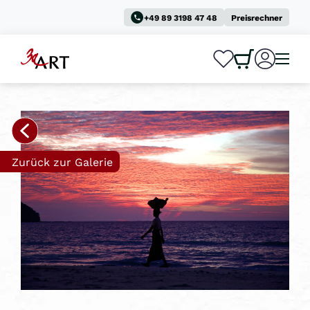
+49 89 3198 47 48
Preisrechner
0
0
Zurück zur Galerie