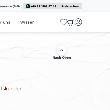
nservice (7-19h):
+49 89 3198 47 48
Preisrechner
r uns
Wissen
0
0
Nach Oben
ftskunden