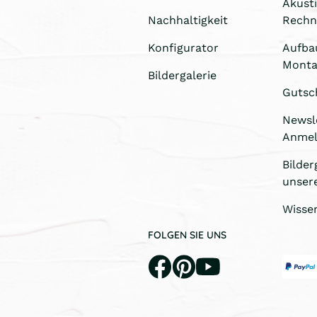
Akust
Nachhaltigkeit
Rechn
Konfigurator
Aufba
Monta
Bildergalerie
Gutsc
Newsl
Anme
Bilder
unser
Wisse
FOLGEN SIE UNS