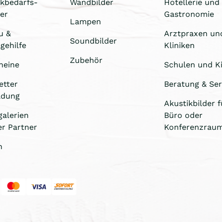
ikbedarfs-
Wandbilder
Hotellerie und
er
Gastronomie
Lampen
u &
Arztpraxen un
Soundbilder
gehilfe
Kliniken
Zubehör
heine
Schulen und Ki
etter
Beratung & Ser
ldung
Akustikbilder f
galerien
Büro oder
er Partner
Konferenzrau
n