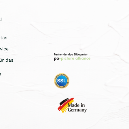
d
tas
vice
ür das
m