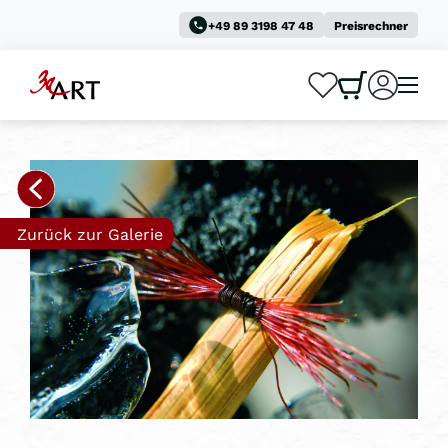
+49 89 3198 47 48
Preisrechner
0
0
Zurück zur Galerie