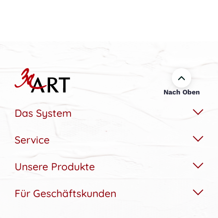
Nach Oben
Das System
Service
Das Wechselbildsystem
Nachhaltigkeit
Unsere Produkte
Hilfe & Kontakt
Konfigurator
Akustikbedarfs-Rechner
Für Geschäftskunden
Akustikbilder
Bildergalerie
Aufbau & Montagehilfe
Wandbilder