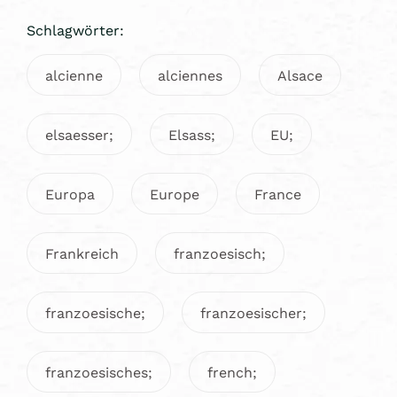
Schlagwörter:
alcienne
alciennes
Alsace
elsaesser;
Elsass;
EU;
Europa
Europe
France
Frankreich
franzoesisch;
franzoesische;
franzoesischer;
franzoesisches;
french;