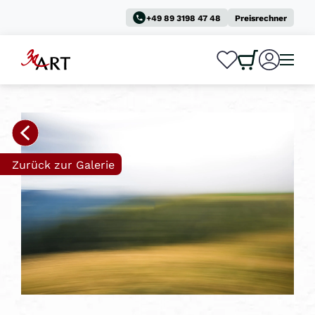
+49 89 3198 47 48
Preisrechner
0
0
Zurück zur Galerie