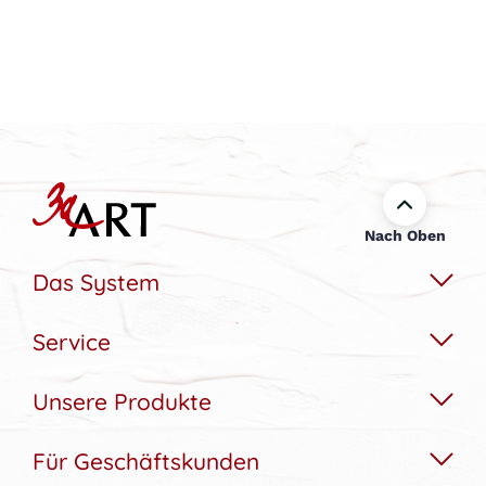
Nach Oben
Das System
Service
Das Wechselbildsystem
Nachhaltigkeit
Unsere Produkte
Hilfe & Kontakt
Konfigurator
Akustikbedarfs-Rechner
Für Geschäftskunden
Akustikbilder
Bildergalerie
Aufbau & Montagehilfe