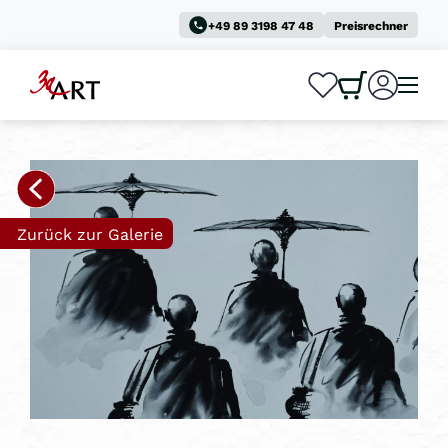
+49 89 3198 47 48
Preisrechner
0
0
Zurück zur Galerie