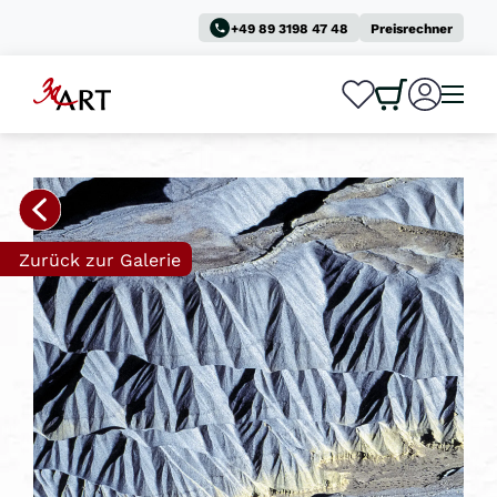
+49 89 3198 47 48
Preisrechner
0
0
Zurück zur Galerie