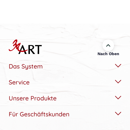
Nach Oben
Das System
Service
Das Wechselbildsystem
Nachhaltigkeit
Unsere Produkte
Hilfe & Kontakt
Konfigurator
Akustikbedarfs-Rechner
Für Geschäftskunden
Akustikbilder
Bildergalerie
Aufbau & Montagehilfe
Wandbilder
Referenzen