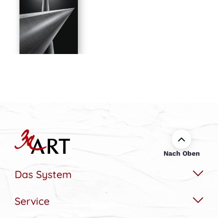
Nach Oben
Das System
Service
Das Wechselbildsystem