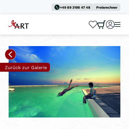
+49 89 3198 47 48
Preisrechner
0
0
Zurück zur Galerie