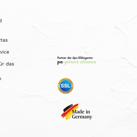
d
tas
vice
ür das
m