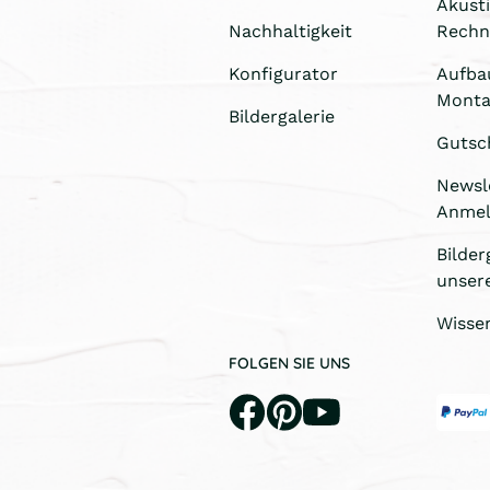
Akust
Nachhaltigkeit
Rechn
Konfigurator
Aufba
Monta
Bildergalerie
Gutsc
Newsl
Anme
Bilder
unser
Wisse
FOLGEN SIE UNS