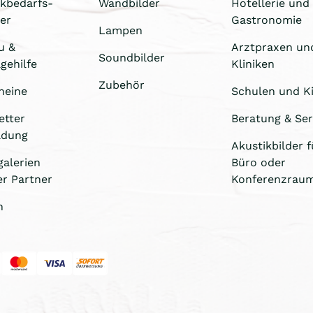
ikbedarfs-
Wandbilder
Hotellerie und
er
Gastronomie
Lampen
u &
Arztpraxen un
Soundbilder
gehilfe
Kliniken
Zubehör
heine
Schulen und Ki
etter
Beratung & Ser
ldung
Akustikbilder f
galerien
Büro oder
er Partner
Konferenzrau
n