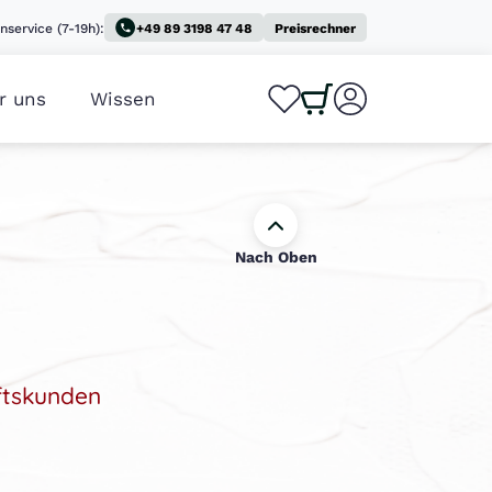
nservice (7-19h):
+49 89 3198 47 48
Preisrechner
r uns
Wissen
0
0
Nach Oben
ftskunden