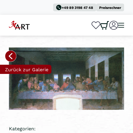
+49 89 3198 47 48
Preisrechner
0
0
Zurück zur Galerie
Kategorien: