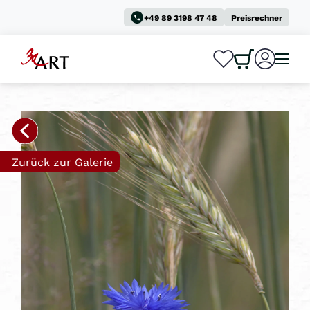
+49 89 3198 47 48
Preisrechner
0
0
Zurück zur Galerie