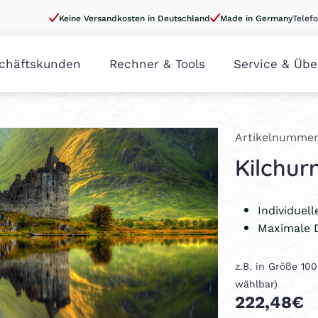
Keine Versandkosten in Deutschland
Made in Germany
Telefo
chäftskunden
Rechner & Tools
Service & Übe
Artikelnummer
Kilchur
Individuel
Maximale 
z.B. in Größe 10
wählbar)
222,48€