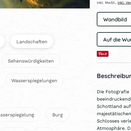
inkl. MwSt.,
inkl. V
Auf die Wu
Landschaften
Sehenswürdigkeiten
Beschreibu
Wasserspiegelungen
Die Fotografie 
beeindruckende
Schottland auf
majestätischen
sserspiegelung
Burg
Schlosses verl
Atmosphäre. Di