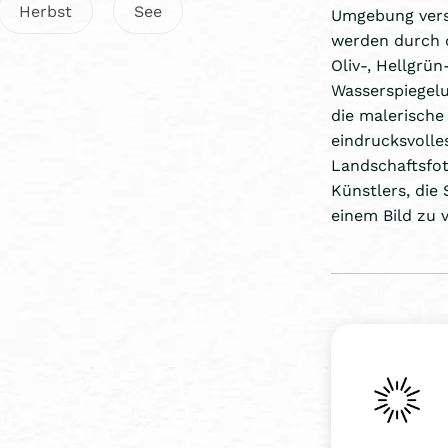
Herbst
See
Umgebung vers
werden durch d
Oliv-, Hellgrü
Wasserspiegel
die malerische 
eindrucksvolles
Landschaftsfot
Künstlers, die
einem Bild zu 