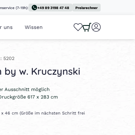
nservice (7-19h):
+49 89 3198 47 48
Preisrechner
r uns
Wissen
0
0
: 5202
n by w. Kruczynski
ler Ausschnitt möglich
Druckgröße 617 x 283 cm
0 x 46 cm (Größe im nächsten Schritt frei