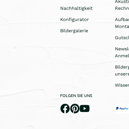
Akust
Nachhaltigkeit
Rechn
Konfigurator
Aufba
Monta
Bildergalerie
Gutsc
Newsl
Anme
Bilder
unser
Wisse
FOLGEN SIE UNS