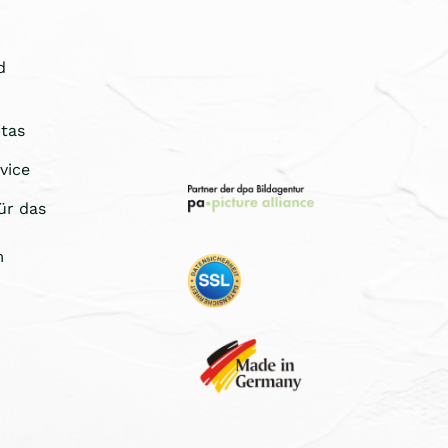
d
tas
vice
ür das
m