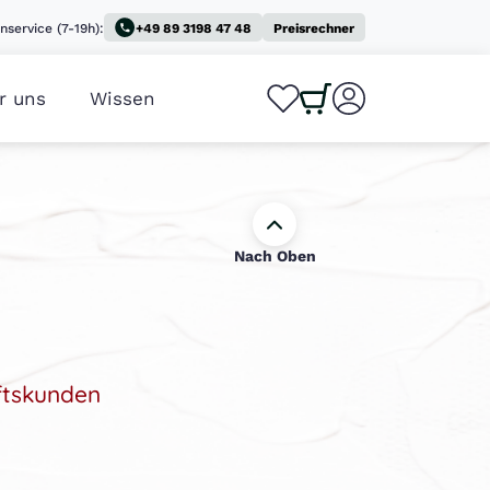
nservice (7-19h):
+49 89 3198 47 48
Preisrechner
r uns
Wissen
0
0
Nach Oben
ftskunden