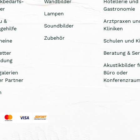
ikbedarfs-
Wandbilder
Hotellerie und
er
Gastronomie
Lampen
u &
Arztpraxen un
Soundbilder
gehilfe
Kliniken
Zubehör
heine
Schulen und Ki
etter
Beratung & Ser
ldung
Akustikbilder f
galerien
Büro oder
er Partner
Konferenzrau
n