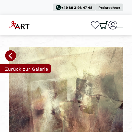
+49 89 3198 47 48
Preisrechner
0
0
Zurück zur Galerie