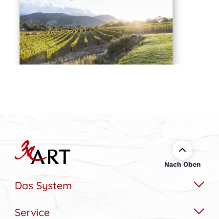
Nach Oben
Das System
Service
Das Wechselbildsystem