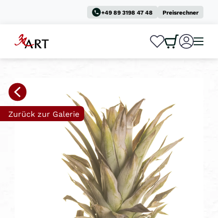
+49 89 3198 47 48
Preisrechner
0
0
Zurück zur Galerie