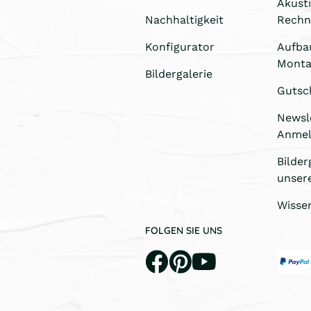
Akust
Nachhaltigkeit
Rechn
Konfigurator
Aufba
Monta
Bildergalerie
Gutsc
Newsl
Anme
Bilder
unser
Wisse
FOLGEN SIE UNS