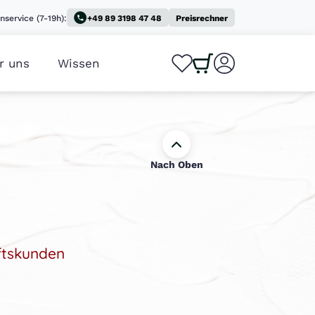
nservice (7-19h):
+49 89 3198 47 48
Preisrechner
r uns
Wissen
0
0
Nach Oben
ftskunden