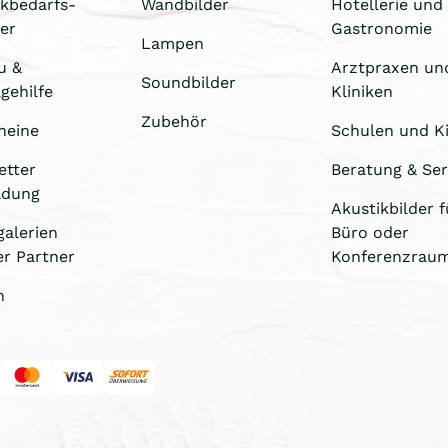
ikbedarfs-
Wandbilder
Hotellerie und
er
Gastronomie
Lampen
u &
Arztpraxen un
Soundbilder
gehilfe
Kliniken
Zubehör
heine
Schulen und Ki
etter
Beratung & Ser
ldung
Akustikbilder f
galerien
Büro oder
er Partner
Konferenzrau
n