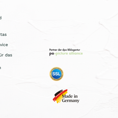
d
tas
vice
ür das
m