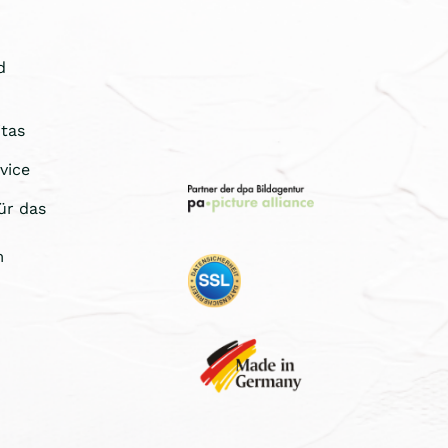
d
tas
vice
ür das
m