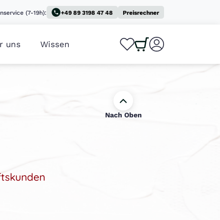
nservice (7-19h):
+49 89 3198 47 48
Preisrechner
r uns
Wissen
0
0
Nach Oben
ftskunden