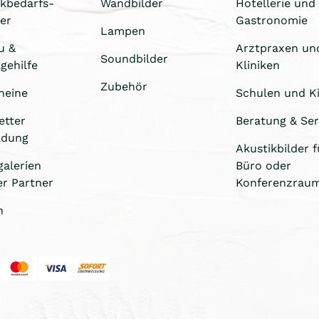
ikbedarfs-
Wandbilder
Hotellerie und
er
Gastronomie
Lampen
u &
Arztpraxen un
Soundbilder
gehilfe
Kliniken
Zubehör
heine
Schulen und Ki
etter
Beratung & Ser
ldung
Akustikbilder f
galerien
Büro oder
er Partner
Konferenzrau
n