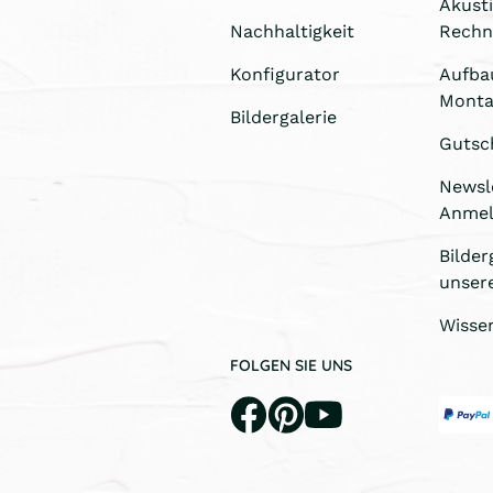
Akust
Nachhaltigkeit
Rechn
Konfigurator
Aufba
Monta
Bildergalerie
Gutsc
Newsl
Anme
Bilder
unser
Wisse
FOLGEN SIE UNS