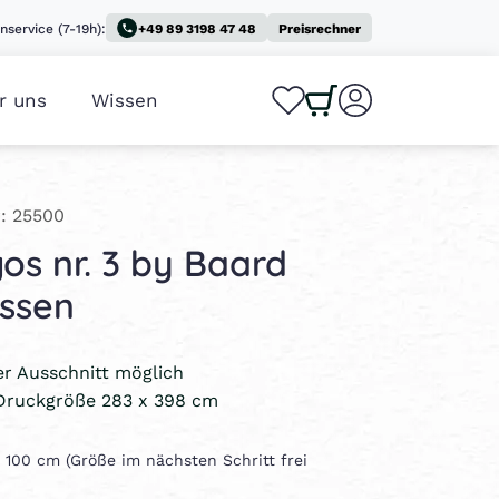
nservice (7-19h):
+49 89 3198 47 48
Preisrechner
r uns
Wissen
0
0
: 25500
os nr. 3 by Baard
ussen
ler Ausschnitt möglich
Druckgröße 283 x 398 cm
 x 100 cm (Größe im nächsten Schritt frei