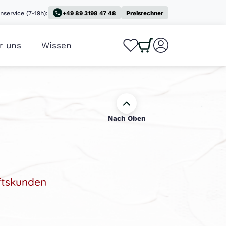
nservice (7-19h):
+49 89 3198 47 48
Preisrechner
r uns
Wissen
0
0
Nach Oben
ftskunden