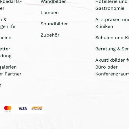
ikbedarfs-
Wandbilder
Hotellerie und
er
Gastronomie
Lampen
u &
Arztpraxen un
Soundbilder
gehilfe
Kliniken
Zubehör
heine
Schulen und Ki
etter
Beratung & Ser
ldung
Akustikbilder f
galerien
Büro oder
er Partner
Konferenzrau
n