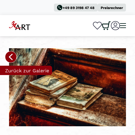
+49 89 3198 47 48
Preisrechner
0
0
Zurück zur Galerie