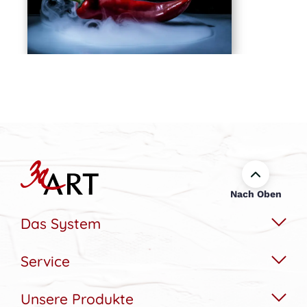
Nach Oben
Das System
Service
Das Wechselbildsystem
Nachhaltigkeit
Unsere Produkte
Hilfe & Kontakt