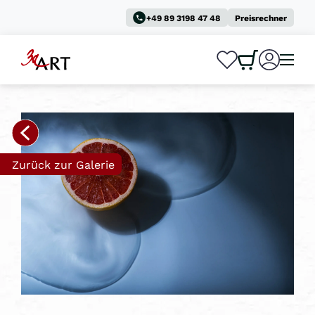
+49 89 3198 47 48
Preisrechner
0
0
Zurück zur Galerie