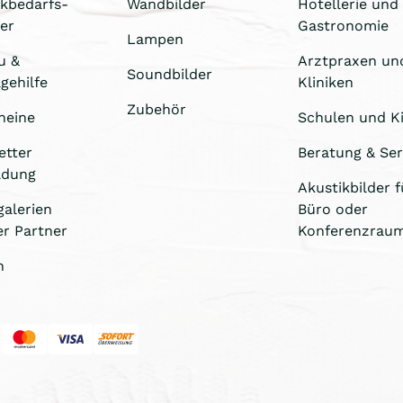
ikbedarfs-
Wandbilder
Hotellerie und
er
Gastronomie
Lampen
u &
Arztpraxen un
Soundbilder
gehilfe
Kliniken
Zubehör
heine
Schulen und Ki
etter
Beratung & Ser
ldung
Akustikbilder f
galerien
Büro oder
er Partner
Konferenzrau
n