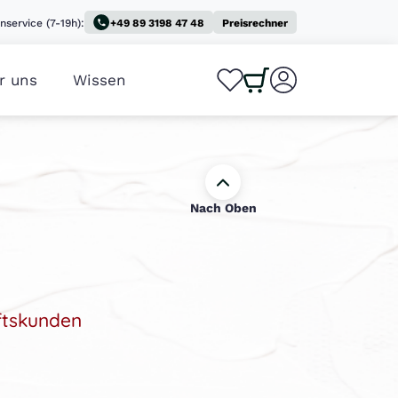
nservice (7-19h):
+49 89 3198 47 48
Preisrechner
r uns
Wissen
0
0
Nach Oben
ftskunden