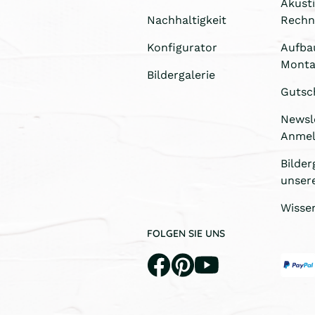
Akust
Nachhaltigkeit
Rechn
Konfigurator
Aufba
Monta
Bildergalerie
Gutsc
Newsl
Anme
Bilder
unser
Wisse
FOLGEN SIE UNS