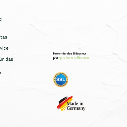
d
tas
vice
ür das
m