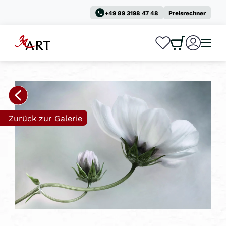
+49 89 3198 47 48
Preisrechner
0
0
Zurück zur Galerie