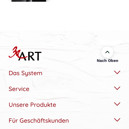
Nach Oben
Das System
Service
Das Wechselbildsystem
Nachhaltigkeit
Unsere Produkte
Hilfe & Kontakt
Konfigurator
Akustikbedarfs-Rechner
Für Geschäftskunden
Akustikbilder
Bildergalerie
Aufbau & Montagehilfe