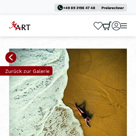
+49 89 3198 47 48
Preisrechner
0
0
Zurück zur Galerie