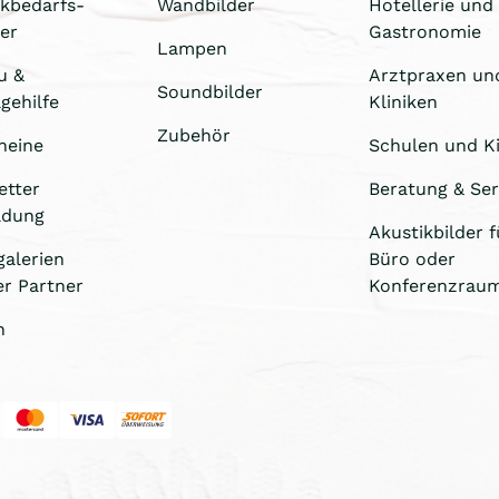
ikbedarfs-
Wandbilder
Hotellerie und
er
Gastronomie
Lampen
u &
Arztpraxen un
Soundbilder
gehilfe
Kliniken
Zubehör
heine
Schulen und Ki
etter
Beratung & Ser
ldung
Akustikbilder f
galerien
Büro oder
er Partner
Konferenzrau
n