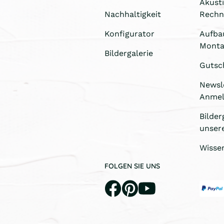
Akust
Nachhaltigkeit
Rechn
Konfigurator
Aufba
Monta
Bildergalerie
Gutsc
Newsl
Anme
Bilder
unser
Wisse
FOLGEN SIE UNS