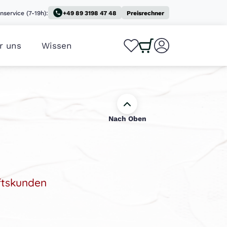
nservice (7-19h):
+49 89 3198 47 48
Preisrechner
r uns
Wissen
0
0
Nach Oben
ftskunden