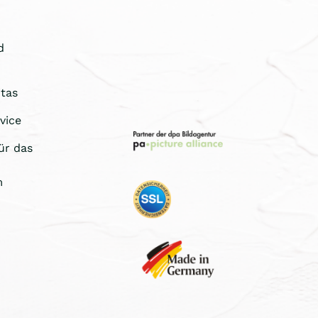
d
tas
vice
ür das
m