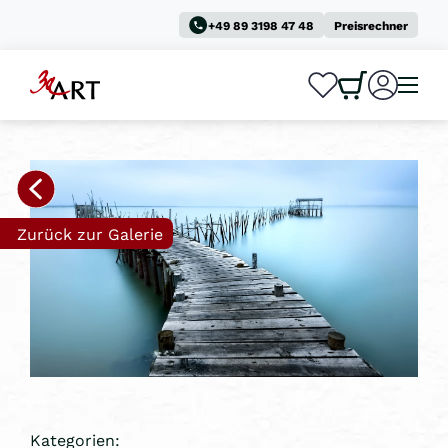
+49 89 3198 47 48
Preisrechner
0
0
Zurück zur Galerie
Kategorien: