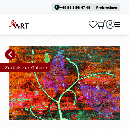
+49 89 3198 47 48
Preisrechner
0
0
Zurück zur Galerie