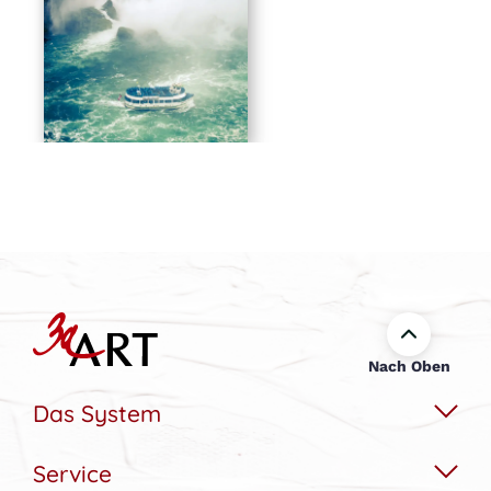
Nach Oben
Das System
Service
Das Wechselbildsystem