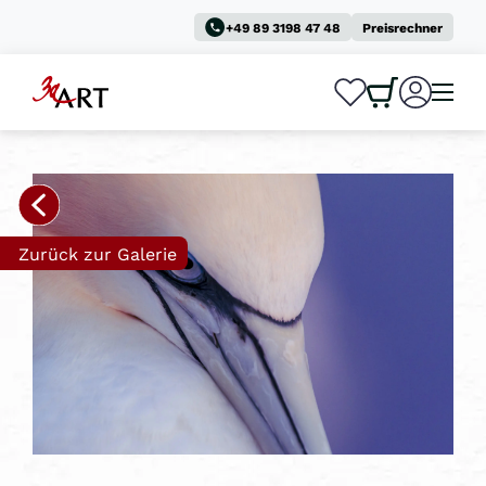
+49 89 3198 47 48
Preisrechner
0
0
Zurück zur Galerie