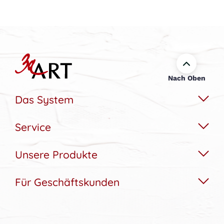
Nach Oben
Das System
Service
Das Wechselbildsystem
Nachhaltigkeit
Unsere Produkte
Hilfe & Kontakt
Konfigurator
Akustikbedarfs-Rechner
Für Geschäftskunden
Akustikbilder
Bildergalerie
Aufbau & Montagehilfe
Wandbilder
Referenzen
Gutscheine
Lampen