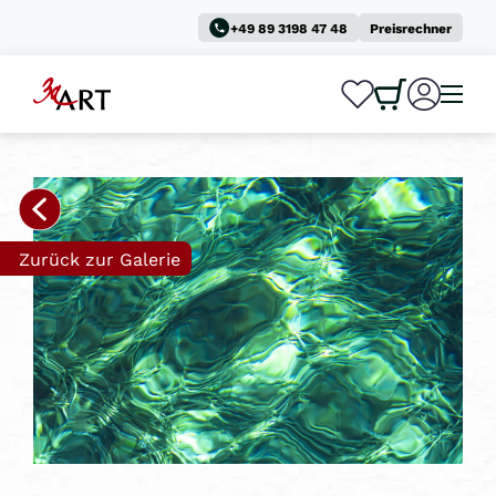
+49 89 3198 47 48
Preisrechner
0
0
Zurück zur Galerie