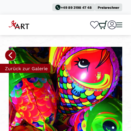
+49 89 3198 47 48
Preisrechner
0
0
Zurück zur Galerie