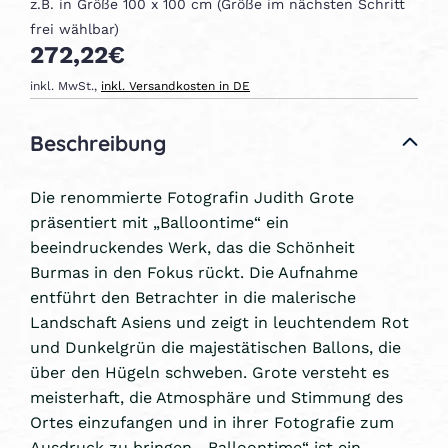
z.B. in Größe 100 x 100 cm (Größe im nächsten Schritt
frei wählbar)
272,22€
inkl. MwSt.,
inkl. Versandkosten in DE
Beschreibung
Die renommierte Fotografin Judith Grote
präsentiert mit „Balloontime“ ein
beeindruckendes Werk, das die Schönheit
Burmas in den Fokus rückt. Die Aufnahme
entführt den Betrachter in die malerische
Landschaft Asiens und zeigt in leuchtendem Rot
und Dunkelgrün die majestätischen Ballons, die
über den Hügeln schweben. Grote versteht es
meisterhaft, die Atmosphäre und Stimmung des
Ortes einzufangen und in ihrer Fotografie zum
Ausdruck zu bringen. „Balloontime“ ist ein