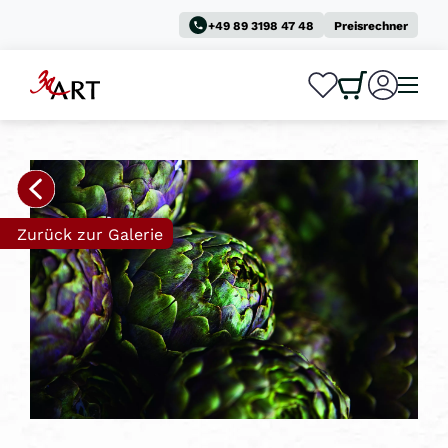
+49 89 3198 47 48
Preisrechner
0
0
Zurück zur Galerie