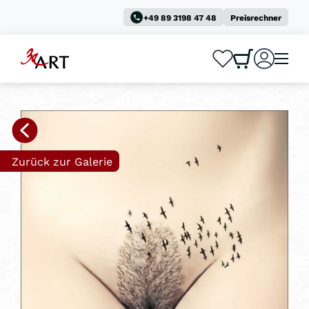
+49 89 3198 47 48
Preisrechner
0
0
Zurück zur Galerie