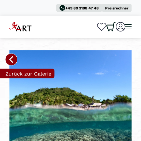
+49 89 3198 47 48
Preisrechner
0
0
Zurück zur Galerie