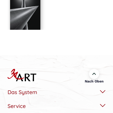
Nach Oben
Das System
Service
Das Wechselbildsystem