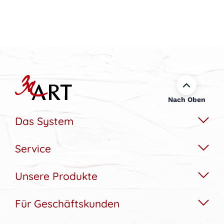
Nach Oben
Das System
Service
Das Wechselbildsystem
Nachhaltigkeit
Unsere Produkte
Hilfe & Kontakt
Konfigurator
Akustikbedarfs-Rechner
Für Geschäftskunden
Akustikbilder
Bildergalerie
Aufbau & Montagehilfe
Wandbilder