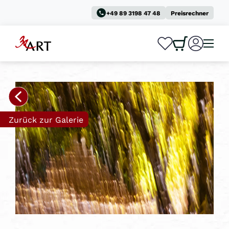
+49 89 3198 47 48
Preisrechner
0
0
Zurück zur Galerie