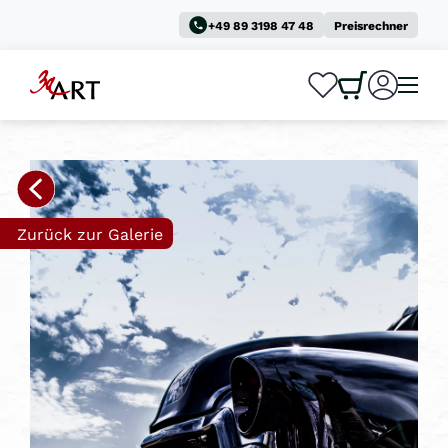
+49 89 3198 47 48
Preisrechner
0
0
Zurück zur Galerie