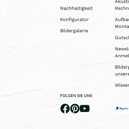
Akust
Nachhaltigkeit
Rechn
Konfigurator
Aufba
Monta
Bildergalerie
Gutsc
Newsl
Anme
Bilder
unser
Wisse
FOLGEN SIE UNS