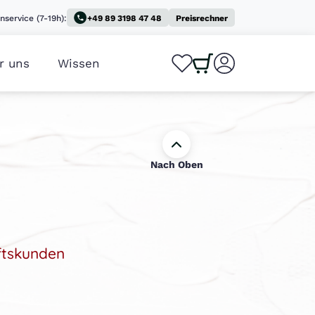
nservice (7-19h):
+49 89 3198 47 48
Preisrechner
r uns
Wissen
0
0
Nach Oben
ftskunden