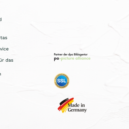
d
tas
vice
ür das
m