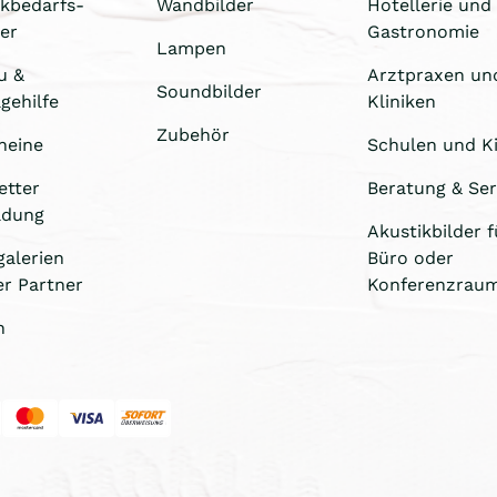
ikbedarfs-
Wandbilder
Hotellerie und
er
Gastronomie
Lampen
u &
Arztpraxen un
Soundbilder
gehilfe
Kliniken
Zubehör
heine
Schulen und Ki
etter
Beratung & Ser
ldung
Akustikbilder f
galerien
Büro oder
er Partner
Konferenzrau
n