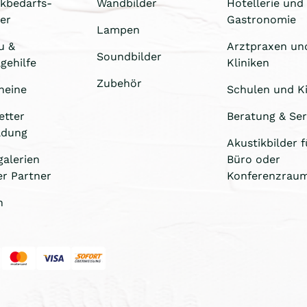
ikbedarfs-
Wandbilder
Hotellerie und
er
Gastronomie
Lampen
u &
Arztpraxen un
Soundbilder
gehilfe
Kliniken
Zubehör
heine
Schulen und Ki
etter
Beratung & Ser
ldung
Akustikbilder f
galerien
Büro oder
er Partner
Konferenzrau
n