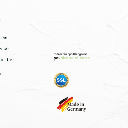
d
tas
vice
ür das
m