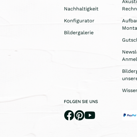
Akust
Nachhaltigkeit
Rechn
Konfigurator
Aufba
Monta
Bildergalerie
Gutsc
Newsl
Anme
Bilder
unser
Wisse
FOLGEN SIE UNS