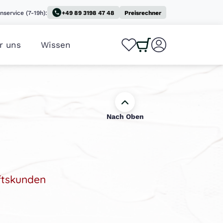
nservice (7-19h):
+49 89 3198 47 48
Preisrechner
r uns
Wissen
0
0
Nach Oben
ftskunden